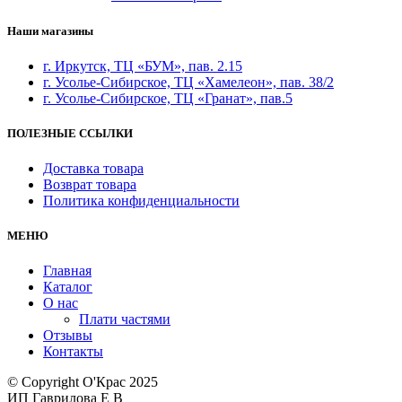
Наши магазины
г. Иркутск, ТЦ «БУМ», пав. 2.15
г. Усолье-Сибирское, ТЦ «Хамелеон», пав. 38/2
г. Усолье-Сибирское, ТЦ «Гранат», пав.5
ПОЛЕЗНЫЕ ССЫЛКИ
Доставка товара
Возврат товара
Политика конфиденциальности
МЕНЮ
Главная
Каталог
О нас
Плати частями
Отзывы
Контакты
© Copyright О'Крас 2025
ИП Гаврилова Е В