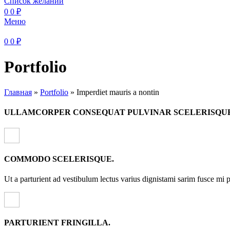
Список желаний
0
0
₽
Меню
0
0
₽
Portfolio
Главная
»
Portfolio
»
Imperdiet mauris a nontin
ULLAMCORPER CONSEQUAT PULVINAR SCELERISQU
COMMODO SCELERISQUE.
Ut a parturient ad vestibulum lectus varius dignistami sarim fusce mi 
PARTURIENT FRINGILLA.